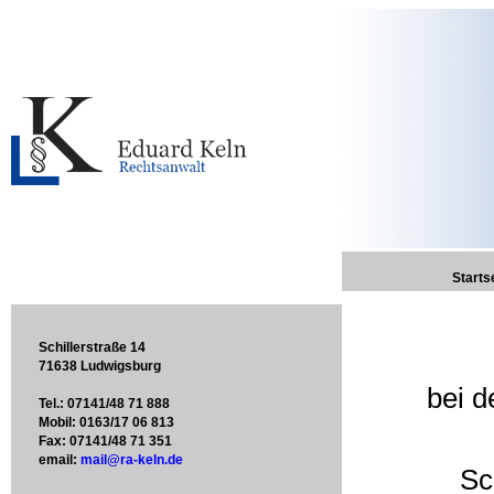
Starts
Schillerstraße 14
71638 Ludwigsburg
bei d
Tel.: 07141/48 71 888
Mobil: 0163/17 06 813
Fax: 07141/48 71 351
email:
mail@ra-keln.de
Sc